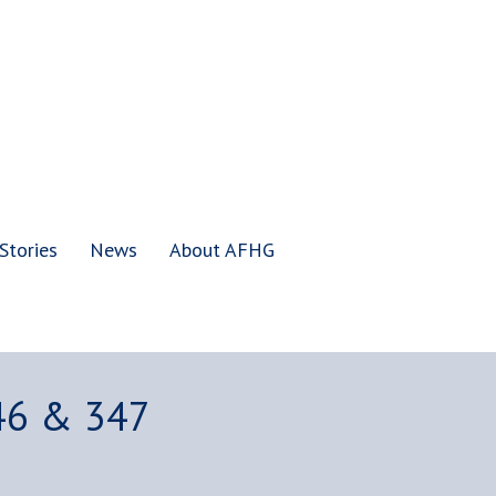
Stories
News
About AFHG
46 & 347