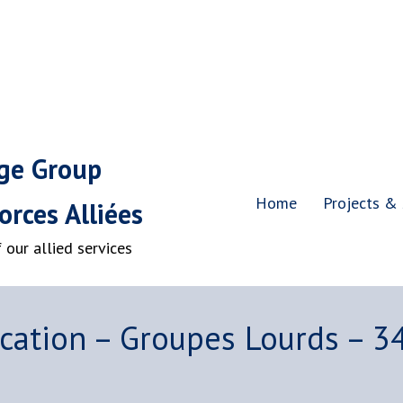
age Group
Home
Projects & 
rces Alliées
our allied services
cation – Groupes Lourds – 3