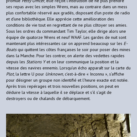
promue
Petty Officer
, elle reçoit l’instruction de ne plus prendre
ses repas avec les simples Wrens, mais au contraire dans un mess
plus confortable réservé aux gradés, disposant d’un poste de radio
et d’une bibliothèque. Elle apprécie cette amélioration des
conditions de vie tout en regrettant de ne plus côtoyer ses amies.
Sous les ordres du commandant Tim Taylor, elle dirige alors une
équipe de quatorze Wrens et neuf WAAF. Les gardes de nuit sont
maintenant plus intéressantes car on apprend beaucoup sur les
E-
Boats
qui quittent les côtes françaises le soir pour poser des mines
dans la Manche. Pour les contrer, on alerte des vedettes rapides
depuis les
Stations Y
et on leur communique la position et la
vitesse des navires ennemis. Lorsqu’un écho apparaît sur la carte du
Plot
, la lettre U pour
Unknown
, c’est-à-dire « Inconnu », s’affiche
pour désigner un groupe non identifié et l’heure exacte est notée.
Après trois repérages et trois nouvelles positions, on peut en
déduire la vitesse à laquelle il se déplace et s’il s’agit de
destroyers ou de chalands de débarquement.