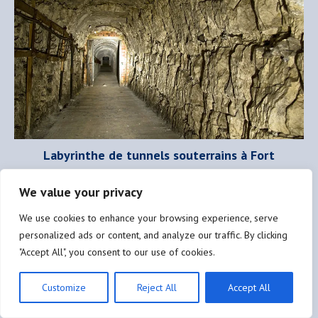
Labyrinthe de tunnels souterrains à Fort
Southwick
We value your privacy
We use cookies to enhance your browsing experience, serve
personalized ads or content, and analyze our traffic. By clicking
Au début de juin, le
Plot
principal s’est brutalement agrandi et
[1]
"Accept All", you consent to our use of cookies.
mesure maintenant environ 2,50 mètres sur 3,50 mètres
. On y
aperçoit la côte sud de l’Angleterre et la côte française.
Entretemps, la garde de nuit est passée à huit Wrens commandées
Customize
Reject All
Accept All
par un officier WRNS. Comme la technologie radar a évolué, la
couverture de la zone d’hostilités est plus efficace et de meilleure