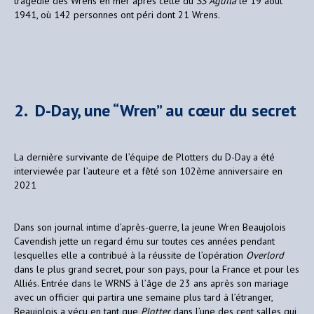
tragédie des Wrens en mer après celle du
SS Aguila
le 19 août
1941, où 142 personnes ont péri dont 21 Wrens.
2. D-Day, une “Wren” au cœur du secret
La dernière survivante de l’équipe de Plotters du D-Day a été
interviewée par l’auteure et a fêté son 102ème anniversaire en
2021
Dans son journal intime d’après-guerre, la jeune Wren Beaujolois
Cavendish jette un regard ému sur toutes ces années pendant
lesquelles elle a contribué à la réussite de l’opération
Overlord
dans le plus grand secret, pour son pays, pour la France et pour les
Alliés. Entrée dans le WRNS à l’âge de 23 ans après son mariage
avec un officier qui partira une semaine plus tard à l’étranger,
Beaujolois a vécu en tant que
Plotter
dans l’une des cent salles qui