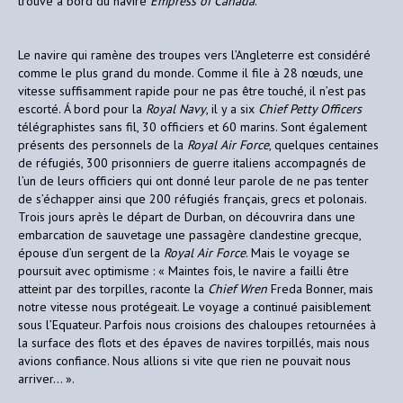
trouve à bord du navire
Empress of Canada
.
Le navire qui ramène des troupes vers l’Angleterre est considéré
comme le plus grand du monde. Comme il file à 28 nœuds, une
vitesse suffisamment rapide pour ne pas être touché, il n’est pas
escorté. Á bord pour la
Royal Navy
, il y a six
Chief Petty Officers
télégraphistes sans fil, 30 officiers et 60 marins. Sont également
présents des personnels de la
Royal Air Force
, quelques centaines
de réfugiés, 300 prisonniers de guerre italiens accompagnés de
l’un de leurs officiers qui ont donné leur parole de ne pas tenter
de s’échapper ainsi que 200 réfugiés français, grecs et polonais.
Trois jours après le départ de Durban, on découvrira dans une
embarcation de sauvetage une passagère clandestine grecque,
épouse d’un sergent de la
Royal Air Force
. Mais le voyage se
poursuit avec optimisme : « Maintes fois, le navire a failli être
atteint par des torpilles, raconte la
Chief Wren
Freda Bonner, mais
notre vitesse nous protégeait. Le voyage a continué paisiblement
sous l’Equateur. Parfois nous croisions des chaloupes retournées à
la surface des flots et des épaves de navires torpillés, mais nous
avions confiance. Nous allions si vite que rien ne pouvait nous
arriver… ».