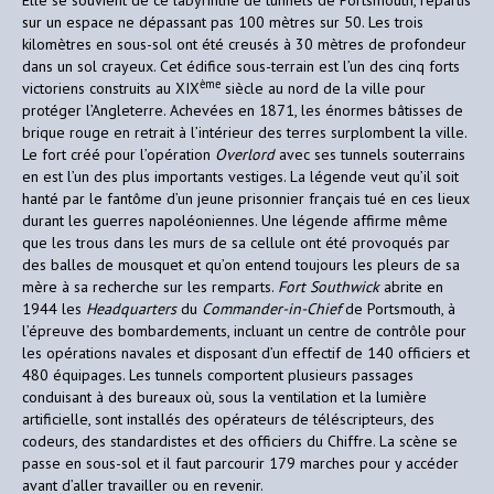
sur un espace ne dépassant pas 100 mètres sur 50. Les trois
kilomètres en sous-sol ont été creusés à 30 mètres de profondeur
dans un sol crayeux. Cet édifice sous-terrain est l’un des cinq forts
ème
victoriens construits au XIX
siècle au nord de la ville pour
protéger l’Angleterre. Achevées en 1871, les énormes bâtisses de
brique rouge en retrait à l’intérieur des terres surplombent la ville.
Le fort créé pour l’opération
Overlord
avec ses tunnels souterrains
en est l’un des plus importants vestiges. La légende veut qu’il soit
hanté par le fantôme d’un jeune prisonnier français tué en ces lieux
durant les guerres napoléoniennes. Une légende affirme même
que les trous dans les murs de sa cellule ont été provoqués par
des balles de mousquet et qu’on entend toujours les pleurs de sa
mère à sa recherche sur les remparts.
Fort Southwick
abrite en
1944 les
Headquarters
du
Commander-in-Chief
de Portsmouth, à
l’épreuve des bombardements, incluant un centre de contrôle pour
les opérations navales et disposant d’un effectif de 140 officiers et
480 équipages. Les tunnels comportent plusieurs passages
conduisant à des bureaux où, sous la ventilation et la lumière
artificielle, sont installés des opérateurs de téléscripteurs, des
codeurs, des standardistes et des officiers du Chiffre. La scène se
passe en sous-sol et il faut parcourir 179 marches pour y accéder
avant d’aller travailler ou en revenir.