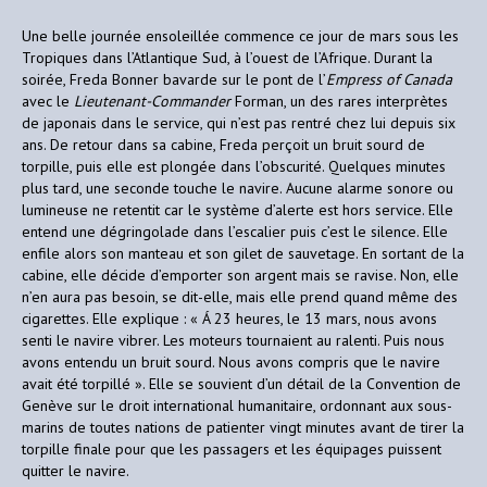
Une belle journée ensoleillée commence ce jour de mars sous les
Tropiques dans l’Atlantique Sud, à l’ouest de l’Afrique. Durant la
soirée, Freda Bonner bavarde sur le pont de l’
Empress of Canada
avec le
Lieutenant-Commander
Forman, un des rares interprètes
de japonais dans le service, qui n’est pas rentré chez lui depuis six
ans. De retour dans sa cabine, Freda perçoit un bruit sourd de
torpille, puis elle est plongée dans l’obscurité. Quelques minutes
plus tard, une seconde touche le navire. Aucune alarme sonore ou
lumineuse ne retentit car le système d’alerte est hors service. Elle
entend une dégringolade dans l’escalier puis c’est le silence. Elle
enfile alors son manteau et son gilet de sauvetage. En sortant de la
cabine, elle décide d’emporter son argent mais se ravise. Non, elle
n’en aura pas besoin, se dit-elle, mais elle prend quand même des
cigarettes. Elle explique : « Á 23 heures, le 13 mars, nous avons
senti le navire vibrer. Les moteurs tournaient au ralenti. Puis nous
avons entendu un bruit sourd. Nous avons compris que le navire
avait été torpillé ». Elle se souvient d’un détail de la Convention de
Genève sur le droit international humanitaire, ordonnant aux sous-
marins de toutes nations de patienter vingt minutes avant de tirer la
torpille finale pour que les passagers et les équipages puissent
quitter le navire.