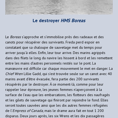
Le destroyer
HMS
Boreas
Le
Boreas
s’approche et s’immobilise près des radeaux et des
canots pour récupérer des survivants. Freda perd espoir en
constatant que sa chaloupe de sauvetage met du temps pour
arriver jusqu’à elles. Enfin, leur tour arrive. Des marins agrippés
dans des filets le long du navire les hissent à bord et les remettent
entre les mains d’autres personnels restés sur le pont. La
manœuvre est difficile car chaque mouvement le met en danger. La
Chief Wren
Lillie Gadd, qui s’est trouvée seule sur un canot avec 40
marins avant d’être évacuée, fera partie des 200 survivants
récupérés par le destroyer. Á ce moment-là, comme pour leur
rappeler leur épreuve, les jeunes femmes n’aperçoivent à la
surface de l’eau que les embarcations, les flotteurs des naufragés
et les gilets de sauvetage qui finiront par rejoindre le fond. Elles
seront toutes sauvées ainsi que les dix autres femmes réfugiées
de l’
Empress of Canada
, mais le drame aura fait en tout 1 200
disparus. Deux jours après, les six Wrens et les dix passagères