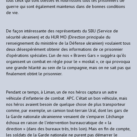
tous ceux qui sont blessés et nourrissons tous les prisonniers de
guerre qui sont également maintenus dans de bonnes conditions
de vie.
De façon intéressante des représentants du SBU (Service de
sécurité ukrainien) et du HUR MO (Direction principale du
renseignement du ministère de la Défense ukrainien) voulaient tous
deux désespérément obtenir des informations de ce prisonnier
d’opérations spéciales. L’un de nos « Braves Gars » suggéra qu’ils
organisent un combat en règle pour le « moskal », ce qui provoqua
une grande hilarité au sein de la compagnie, mais on ne sait pas qui
finalement obtint le prisonnier.
Pendant ce temps, à Liman, un de nos héros captura un autre
véhicule d’infanterie de combat APC. C’était un bon véhicule, mais
nos héros avaient besoin de quelque chose de plus transporteur
comme, par exemple, un camion tout-terrain Ural, dont les gars de
la Garde nationale ukrainienne venaient de s’emparer. L’échange
échoua en raison de l’intervention bureaucratique de « la
direction » (dans des bureaux très, très loin). Mais en fin de compte,
les soldats de la Garde nationale ne purent pas démarrer le