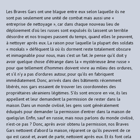
Les Braves Gars ont une blague entre eux selon laquelle ils ne
sont pas seulement une unité de combat mais aussi une «
entreprise de nettoyage », car dans chaque nouveau lieu de
déploiement d’où les russes sont expulsés ils laissent un terrible
désordre et nos troupes passent du temps, quand elles le peuvent,
à nettoyer après eux. La raison pour laquelle la plupart des soldats
« moskals » défèquent là où ils dorment reste totalement obscure
et inimaginable pour nous, mais c’est un fait. Je pense qu’il doit y
avoir quelque chose d’étrange dans la « mystérieuse âme russe »
pour que tellement d’hommes doivent vivre au milieu des ordures,
et s’il n’y a pas d’ordures autour, pour qu’ils en fabriquent
immédiatement. Donc, arrivés dans des bâtiments récemment
libérés, nos gars essaient de trouver les coordonnées des
propriétaires ukrainiens légitimes. S’ils sont encore en vie, ils les
appellent et leur demandent la permission de rester dans la
maison. Dans un monde civilisé, les gens sont généralement
éduqués pour demander la permission d’entrer dans la maison de
quelqu’un. Enfin, sauf en russie, mais nous parlons du monde civilisé,
n’est-ce pas ? Donc, après avoir obtenu la permission, nos Braves
Gars nettoient d’abord la maison, réparent ce qu’ils peuvent de ce
qui est cassé et, avant de partir, nettoient après eux. Et ils font cela